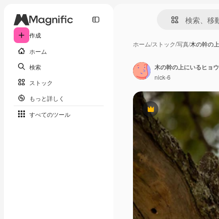
作成
ホーム
/
ストック
/
写真
/
木の幹の
ホーム
検索
木の幹の上にいるヒョウ
nick-6
ストック
もっと詳しく
Premium
すべてのツール