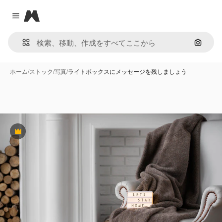
Magnific
Close menu
画像で
ホーム
/
ストック
/
写真
/
ライトボックスにメッセージを残しましょう
Premium