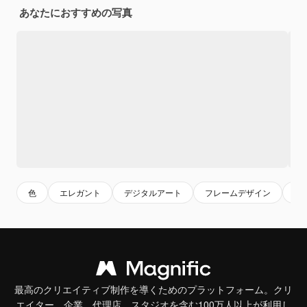
あなたにおすすめの写真
色
エレガント
デジタルアート
フレームデザイン
フ
最高のクリエイティブ制作を導くためのプラットフォーム。クリ
エイター、企業、代理店、スタジオを含む100万人以上が利用し