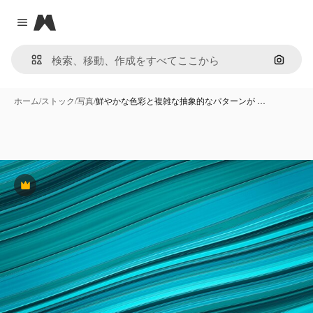
Magnific
Close menu
画像で
ホーム
/
ストック
/
写真
/
鮮やかな色彩と複雑な抽象的なパターンが …
Premium