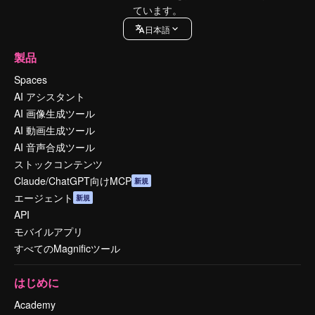
ています。
日本語
製品
Spaces
AI アシスタント
AI 画像生成ツール
AI 動画生成ツール
AI 音声合成ツール
ストックコンテンツ
Claude/ChatGPT向けMCP
新規
エージェント
新規
API
モバイルアプリ
すべてのMagnificツール
はじめに
Academy