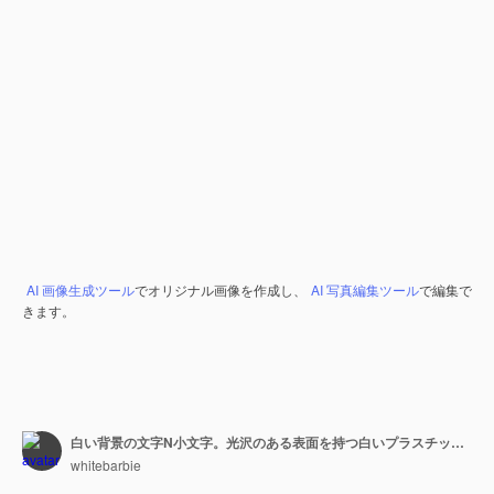
AI 画像生成ツール
でオリジナル画像を作成し、
AI 写真編集ツール
で編集で
きます。
白い背景の文字N小文字。光沢のある表面を持つ白いプラスチックの3Dレンダリングフォント。
whitebarbie