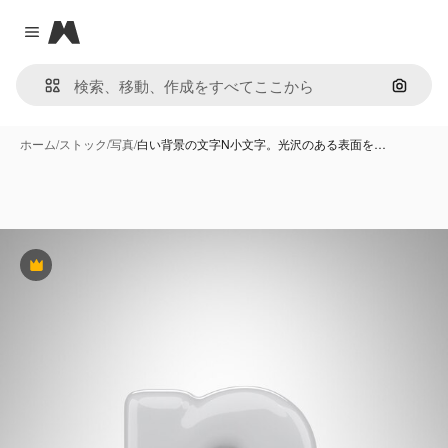
Magnific
Close menu
画像で
ホーム
/
ストック
/
写真
/
白い背景の文字N小文字。光沢のある表面を…
Premium