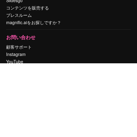
Slidesgo
コンテンツを販売する
プレスルーム
magnific.aiをお探しですか？
お問い合わせ
顧客サポート
Instagram
YouTube
LinkedIn
TikTok
Discord
X
Reddit
Copyright © 2010-
2026
Freepik Company S.L.U.
無断複写・転載を禁じま
す
.