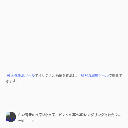
AI 画像生成ツール
でオリジナル画像を作成し、
AI 写真編集ツール
で編集で
きます。
白い背景の文字U小文字。ピンクの革の3Dレンダリングされたフォントと肌の質感。
whitebarbie