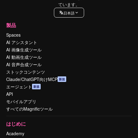
ています。
日本語
製品
Spaces
AI アシスタント
AI 画像生成ツール
AI 動画生成ツール
AI 音声合成ツール
ストックコンテンツ
Claude/ChatGPT向けMCP
新規
エージェント
新規
API
モバイルアプリ
すべてのMagnificツール
はじめに
Academy