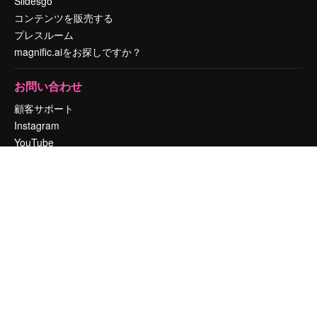
Slidesgo
コンテンツを販売する
プレスルーム
magnific.aiをお探しですか？
お問い合わせ
顧客サポート
Instagram
YouTube
LinkedIn
TikTok
Discord
X
Reddit
Copyright © 2010-
2026
Freepik Company S.L.U.
無断複写・転載を禁じま
す
.