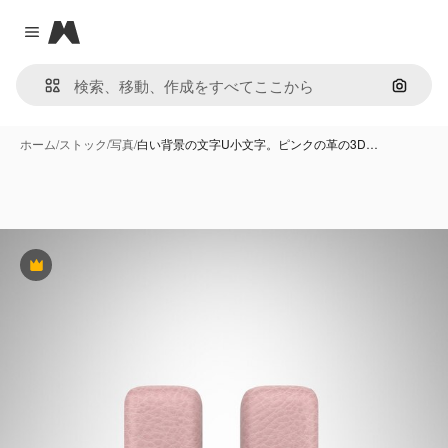
Magnific
Close menu
画像で
ホーム
/
ストック
/
写真
/
白い背景の文字U小文字。ピンクの革の3D…
Premium