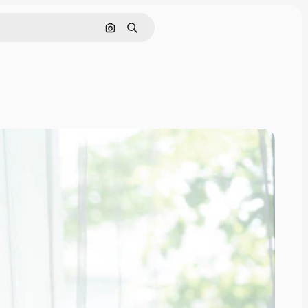
画像で検索
検索