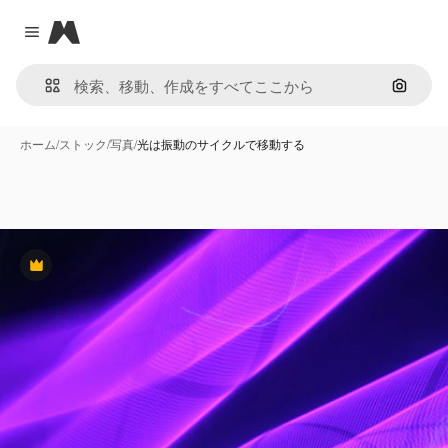
Magnific
Close menu
画像で
ホーム
/
ストック
/
写真
/
光は振動のサイクルで移動する
Premium