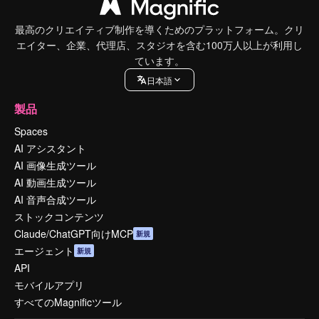
最高のクリエイティブ制作を導くためのプラットフォーム。クリ
エイター、企業、代理店、スタジオを含む100万人以上が利用し
ています。
日本語
製品
Spaces
AI アシスタント
AI 画像生成ツール
AI 動画生成ツール
AI 音声合成ツール
ストックコンテンツ
Claude/ChatGPT向けMCP
新規
エージェント
新規
API
モバイルアプリ
すべてのMagnificツール