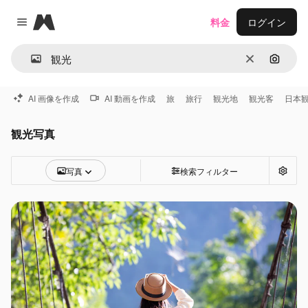
Magnific
料金
ログイン
Close menu
消去
画像で
AI 画像を作成
AI 動画を作成
旅
旅行
観光地
観光客
日本
観光写真
写真
検索フィルター