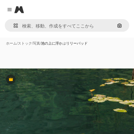
Magnific
Close menu
画像で
ホーム
/
ストック
/
写真
/
池の上に浮かぶリリーパッド
Premium