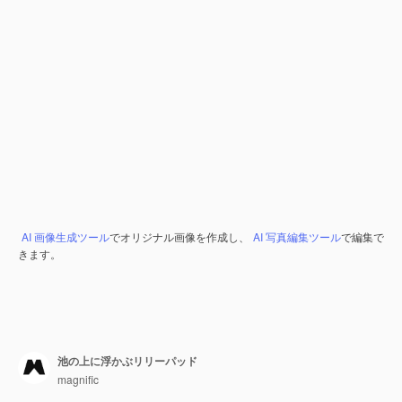
AI 画像生成ツール
でオリジナル画像を作成し、
AI 写真編集ツール
で編集で
きます。
池の上に浮かぶリリーパッド
magnific