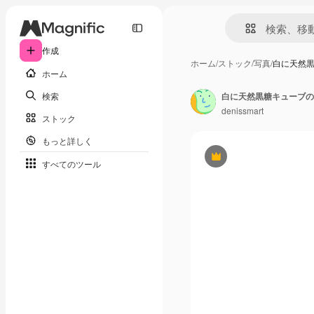
作成
ホーム
/
ストック
/
写真
/
白に天然
ホーム
検索
白に天然黒糖キューブの
denissmart
ストック
もっと詳しく
Premium
すべてのツール