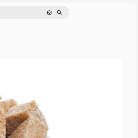
画像で検索
検索