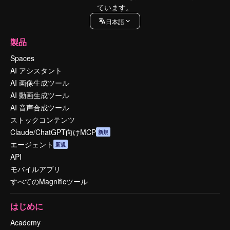
ています。
日本語
製品
Spaces
AI アシスタント
AI 画像生成ツール
AI 動画生成ツール
AI 音声合成ツール
ストックコンテンツ
Claude/ChatGPT向けMCP
新規
エージェント
新規
API
モバイルアプリ
すべてのMagnificツール
はじめに
Academy