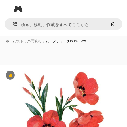
Magnific
Close menu
画像で
ホーム
/
ストック
/
写真
/
リナム・フラワー (Linum Flow…
Premium