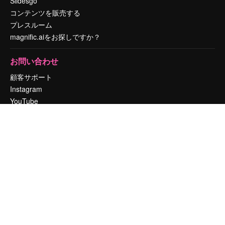
Slidesgo
コンテンツを販売する
プレスルーム
magnific.aiをお探しですか？
お問い合わせ
顧客サポート
Instagram
YouTube
LinkedIn
TikTok
Discord
X
Reddit
Copyright © 2010-
2026
Freepik Company S.L.U.
無断複写・転載を禁じま
す
.