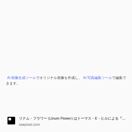
AI 画像生成ツール
でオリジナル画像を作成し、
AI 写真編集ツール
で編集で
きます。
リナム・フラワー (Linum Flower) はトーマス・E・ヒルによる『独立への開いた扉』 (The Open Door to Independence) の原版からデジタル化された水彩画です
rawpixel.com