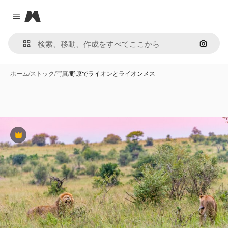
Magnific
Close menu
画像で
ホーム
/
ストック
/
写真
/
野原でライオンとライオンメス
Premium