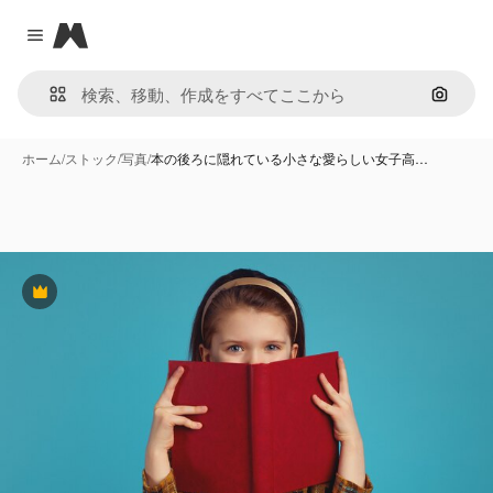
Magnific
Close menu
画像で
ホーム
/
ストック
/
写真
/
本の後ろに隠れている小さな愛らしい女子高…
Premium