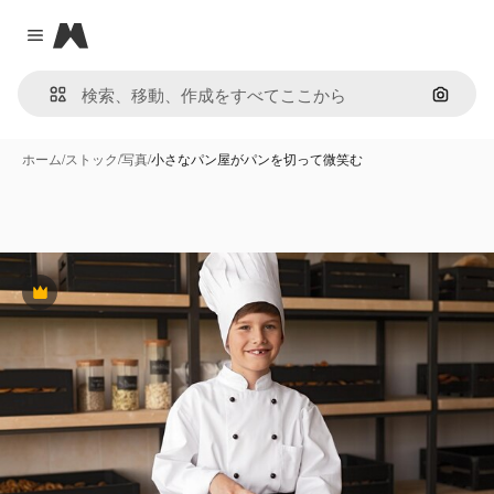
Magnific
Close menu
画像で
ホーム
/
ストック
/
写真
/
小さなパン屋がパンを切って微笑む
Premium