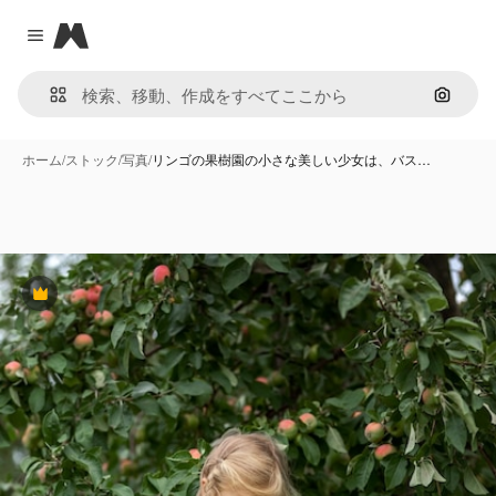
Magnific
Close menu
画像で
ホーム
/
ストック
/
写真
/
リンゴの果樹園の小さな美しい少女は、バス…
Premium