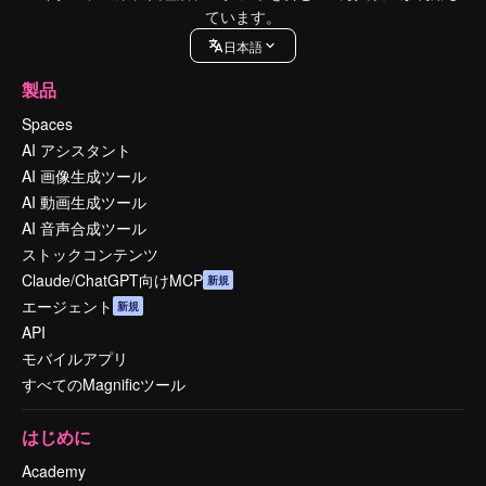
ています。
日本語
製品
Spaces
AI アシスタント
AI 画像生成ツール
AI 動画生成ツール
AI 音声合成ツール
ストックコンテンツ
Claude/ChatGPT向けMCP
新規
エージェント
新規
API
モバイルアプリ
すべてのMagnificツール
はじめに
Academy