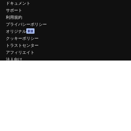
ドキュメント
サポート
利用規約
プライバシーポリシー
オリジナル
新規
クッキーポリシー
トラストセンター
アフィリエイト
法人向け
運営
料金
会社概要
Reviews
採用情報
検索トレンド
ブログ
イベント