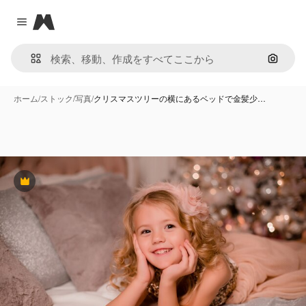
Magnific
Close menu
画像で
ホーム
/
ストック
/
写真
/
クリスマスツリーの横にあるベッドで金髪少…
Premium