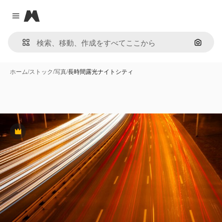
Magnific
Close menu
画像で
ホーム
/
ストック
/
写真
/
長時間露光ナイトシティ
Premium