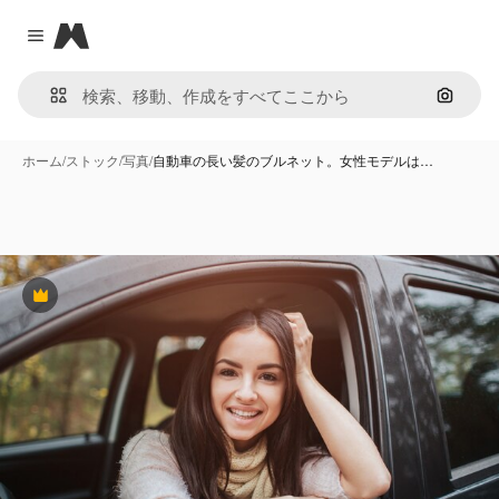
Magnific
Close menu
画像で
ホーム
/
ストック
/
写真
/
自動車の長い髪のブルネット。女性モデルは…
Premium