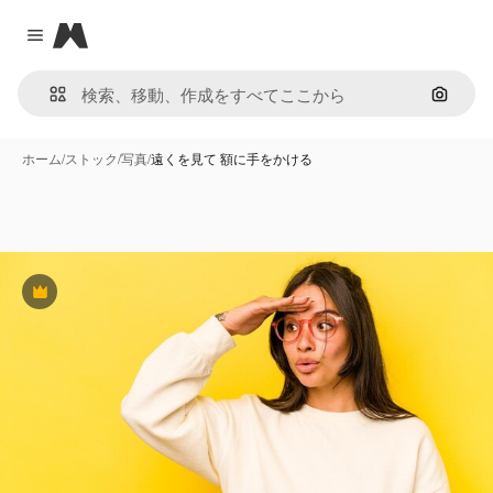
Magnific
Close menu
画像で
ホーム
/
ストック
/
写真
/
遠くを見て 額に手をかける
Premium