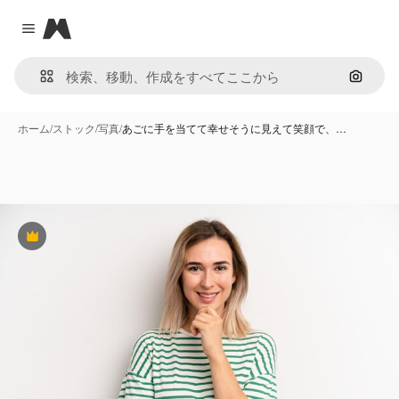
Magnific
Close menu
画像で
ホーム
/
ストック
/
写真
/
あごに手を当てて幸せそうに見えて笑顔で、…
Premium