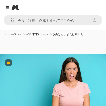
Magnific
Close menu
画像で
ホーム
/
ストック
/
写真
/
非常にショックを受けた、または驚いた
Premium