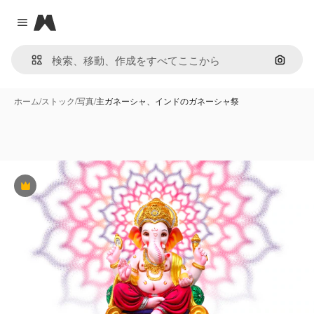
Magnific
Close menu
画像で
ホーム
/
ストック
/
写真
/
主ガネーシャ、インドのガネーシャ祭
Premium