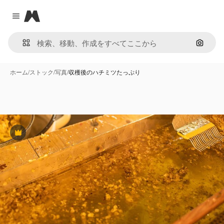
Magnific
Close menu
画像で
ホーム
/
ストック
/
写真
/
収穫後のハチミツたっぷり
Premium