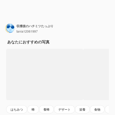
収穫後のハチミツたっぷり
tania12061997
あなたにおすすめの写真
はちみつ
蜂
養蜂
デザート
栄養
食物
夏