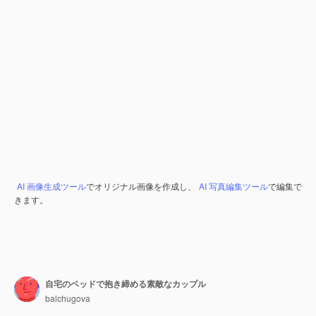
AI 画像生成ツール
でオリジナル画像を作成し、
AI 写真編集ツール
で編集で
きます。
自宅のベッドで抱き締める素敵なカップル
balchugova