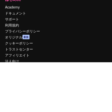
Academy
ドキュメント
サポート
利用規約
プライバシーポリシー
オリジナル
新規
クッキーポリシー
トラストセンター
アフィリエイト
法人向け
運営
料金
会社概要
Reviews
採用情報
検索トレンド
ブログ