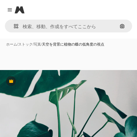
Magnific
Close menu
画像で
ホーム
/
ストック
/
写真
/
天空を背景に植物の蝶の低角度の視点
Premium