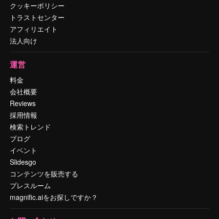
クッキーポリシー
トラストセンター
アフィリエイト
法人向け
運営
料金
会社概要
Reviews
採用情報
検索トレンド
ブログ
イベント
Slidesgo
コンテンツを販売する
プレスルーム
magnific.aiをお探しですか？