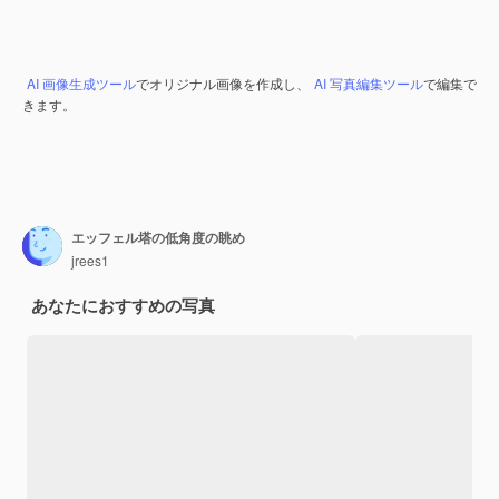
AI 画像生成ツール
でオリジナル画像を作成し、
AI 写真編集ツール
で編集で
きます。
エッフェル塔の低角度の眺め
jrees1
あなたにおすすめの写真