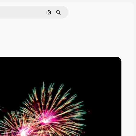
画像で検索
検索