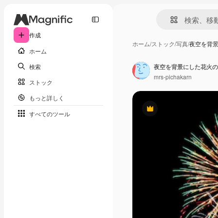
作成
ホーム
/
ストック
/
写真
/
夜空を背
ホーム
検索
夜空を背景にした花火の
mrs-pichakarn
ストック
もっと詳しく
Premium
すべてのツール