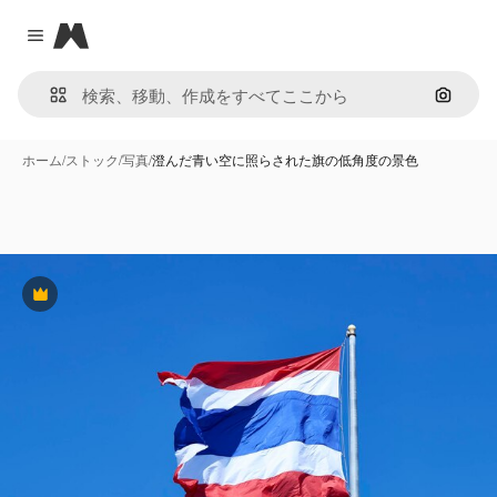
Magnific
Close menu
画像で
ホーム
/
ストック
/
写真
/
澄んだ青い空に照らされた旗の低角度の景色
Premium