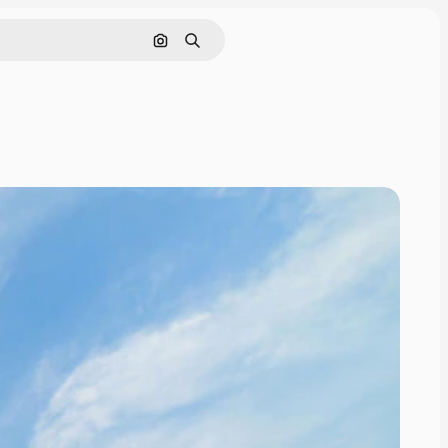
画像で検索
検索