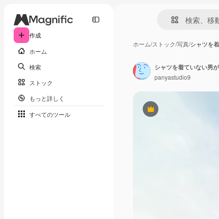
作成
ホーム
/
ストック
/
写真
/
シャツを
ホーム
検索
シャツを着ていない男が
panyastudio9
ストック
もっと詳しく
Premium
すべてのツール