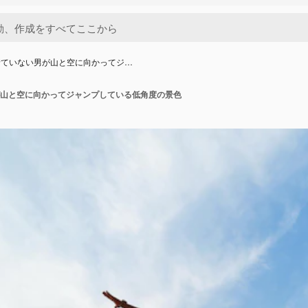
着ていない男が山と空に向かってジ…
山と空に向かってジャンプしている低角度の景色