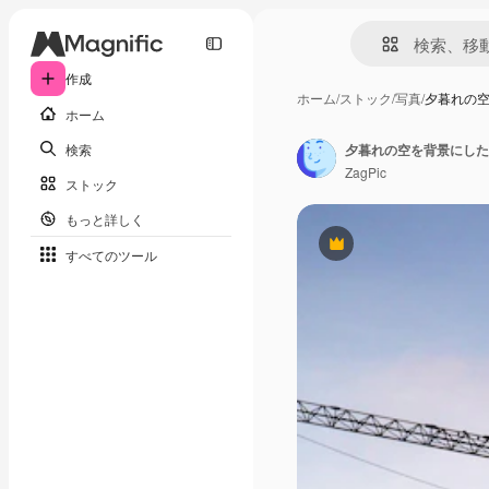
作成
ホーム
/
ストック
/
写真
/
夕暮れの
ホーム
検索
夕暮れの空を背景にした
ZagPic
ストック
もっと詳しく
Premium
すべてのツール