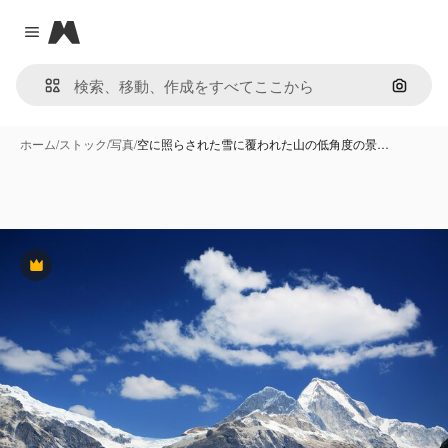
Magnific
Close menu
画像で
ホーム
/
ストック
/
写真
/
空に照らされた雪に覆われた山の低角度の景…
Premium