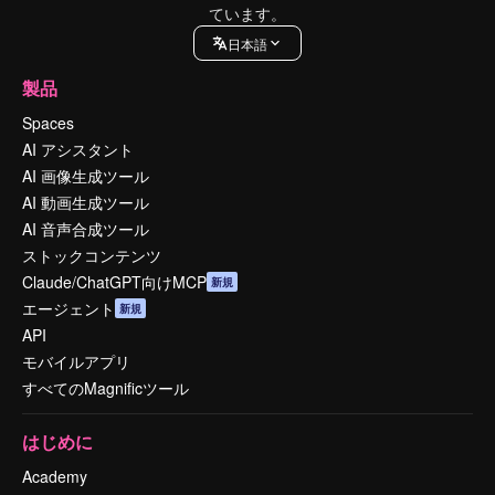
ています。
日本語
製品
Spaces
AI アシスタント
AI 画像生成ツール
AI 動画生成ツール
AI 音声合成ツール
ストックコンテンツ
Claude/ChatGPT向けMCP
新規
エージェント
新規
API
モバイルアプリ
すべてのMagnificツール
はじめに
Academy