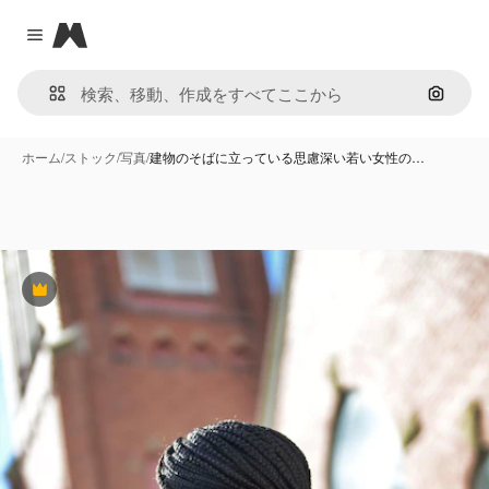
Magnific
Close menu
画像で
ホーム
/
ストック
/
写真
/
建物のそばに立っている思慮深い若い女性の…
Premium