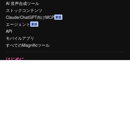
AI 音声合成ツール
ストックコンテンツ
Claude/ChatGPT向けMCP
新規
エージェント
新規
API
モバイルアプリ
すべてのMagnificツール
はじめに
Academy
ドキュメント
サポート
利用規約
プライバシーポリシー
オリジナル
新規
クッキーポリシー
トラストセンター
アフィリエイト