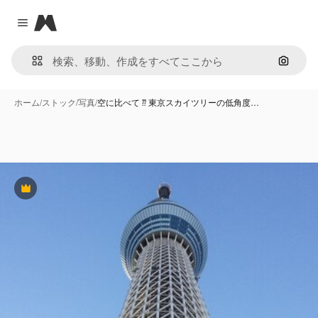
Magnific
Close menu
画像で
ホーム
/
ストック
/
写真
/
空に比べて ⁇ 東京スカイツリーの低角度…
Premium