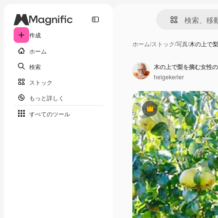
作成
ホーム
/
ストック
/
写真
/
木の上で
ホーム
検索
木の上で梨を摘む女性の
helgekerler
ストック
もっと詳しく
Premium
すべてのツール