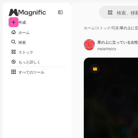
作成
ホーム
/
ストック
/
写真
/
草の上に
ホーム
検索
草の上に立っている女性
meierheinz
ストック
もっと詳しく
Premium
すべてのツール