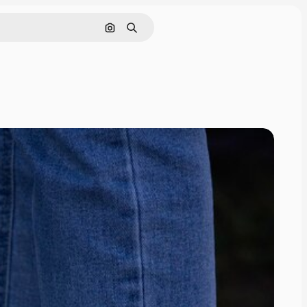
画像で検索
検索