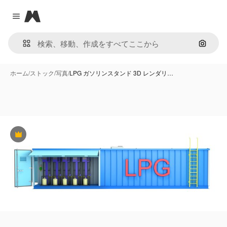
Magnific
Close menu
画像で
ホーム
/
ストック
/
写真
/
LPG ガソリンスタンド 3D レンダリ…
Premium