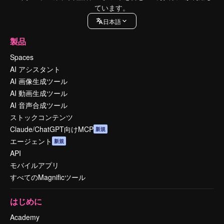
ています。
日本語
製品
Spaces
AI アシスタント
AI 画像生成ツール
AI 動画生成ツール
AI 音声合成ツール
ストックコンテンツ
Claude/ChatGPT向けMCP
新規
エージェント
新規
API
モバイルアプリ
すべてのMagnificツール
はじめに
Academy