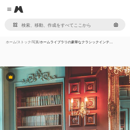
Magnific
Close menu
画像で
ホーム
/
ストック
/
写真
/
ホームライブラリの豪華なクラシックインテ…
Premium