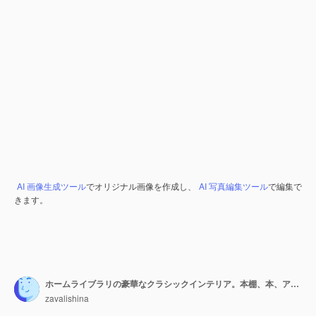
AI 画像生成ツール
でオリジナル画像を作成し、
AI 写真編集ツール
で編集で
きます。
ホームライブラリの豪華なクラシックインテリア。本棚、本、アームチェア、ソファ、暖炉のあるリビングルーム
zavalishina