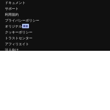
ドキュメント
サポート
利用規約
プライバシーポリシー
オリジナル
新規
クッキーポリシー
トラストセンター
アフィリエイト
法人向け
運営
料金
会社概要
Reviews
採用情報
検索トレンド
ブログ
イベント