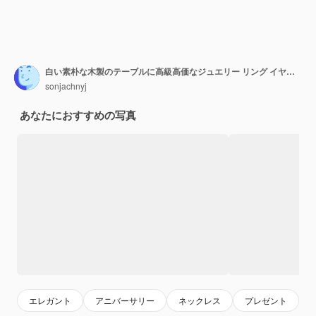
白い素朴な木製のテーブルに高級高価なジュエリー リング イヤリングと香水フラット レイアウト ファッション ブロガー現代女性アクセサリーと豊富な必需品のセットのためのスペース
sonjachnyj
あなたにおすすめの写真
エレガント
アニバーサリー
ネックレス
プレゼント