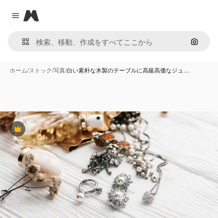
Magnific
Close menu
画像で
ホーム
/
ストック
/
写真
/
白い素朴な木製のテーブルに高級高価なジュ…
Premium