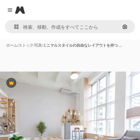
Magnific
Close menu
画像で
ホーム
/
ストック
/
写真
/
ミニマルスタイルの自由なレイアウトを持つ…
Premium