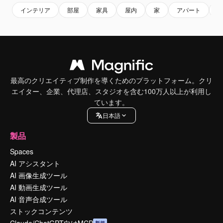
インテリア
部屋
家具
屋内
家
アパート
in
最高のクリエイティブ制作を導くためのプラットフォーム。クリ
エイター、企業、代理店、スタジオを含む100万人以上が利用し
ています。
日本語
製品
Spaces
AI アシスタント
AI 画像生成ツール
AI 動画生成ツール
AI 音声合成ツール
ストックコンテンツ
Claude/ChatGPT向けMCP
新規