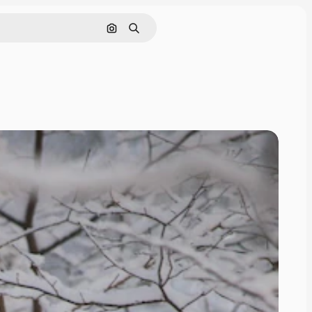
画像で検索
検索