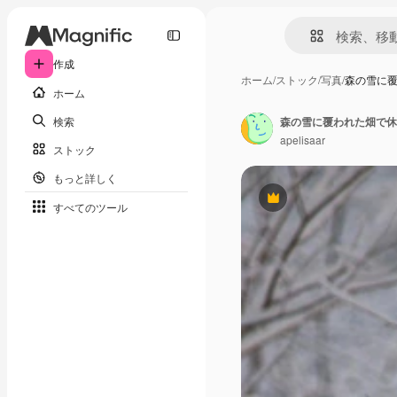
作成
ホーム
/
ストック
/
写真
/
森の雪に
ホーム
検索
森の雪に覆われた畑で休
apelisaar
ストック
もっと詳しく
Premium
すべてのツール