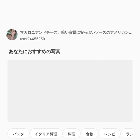
マカロニアンドチーズ、暗い背景に安っぽいソースのアメリカンスタイルのマカロニパスタ。高品質の写真
user24455250
あなたにおすすめの写真
パスタ
イタリア料理
料理
食物
レシピ
ランチ