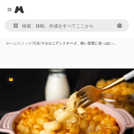
Magnific
Close menu
画像で
ホーム
/
ストック
/
写真
/
マカロニアンドチーズ、暗い背景に安っぽい…
Premium