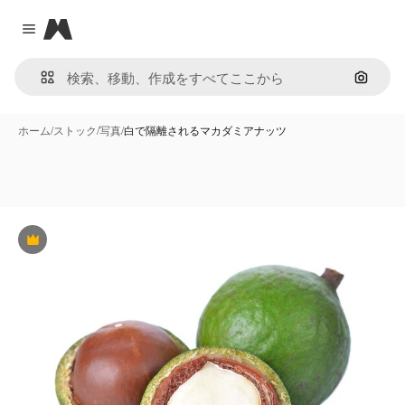
Magnific
Close menu
画像で
ホーム
/
ストック
/
写真
/
白で隔離されるマカダミアナッツ
Premium