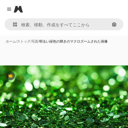
Magnific
Close menu
画像で
ホーム
/
ストック
/
写真
/
明るい緑色の輝きのマクロズームされた画像
Premium