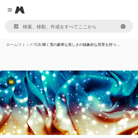
Magnific
Close menu
画像で
ホーム
/
ストック
/
写真
/
輝く雪の豪華な美しさの抽象的な背景を持つ…
Premium