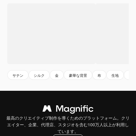
サテン
シルク
金
豪華な背景
布
生地
ゴ
最高のクリエイティブ制作を導くためのプラットフォーム。クリ
エイター、企業、代理店、スタジオを含む100万人以上が利用し
ています。