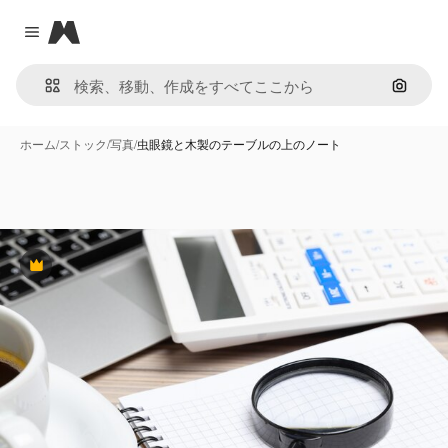
Magnific
Close menu
画像で
ホーム
/
ストック
/
写真
/
虫眼鏡と木製のテーブルの上のノート
Premium