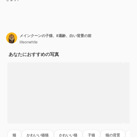
メインクーンの子猫、8週齢、白い背景の前
lifeonwhite
あなたにおすすめの写真
猫
かわいい猫猫
かわいい猫
子猫
猫の背景
か