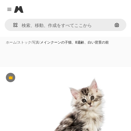
Magnific
Close menu
画像で
ホーム
/
ストック
/
写真
/
メインクーンの子猫、8週齢、白い背景の前
Premium