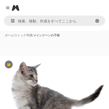
Magnific
Close menu
画像で
ホーム
/
ストック
/
写真
/
メインクーンの子猫
Premium