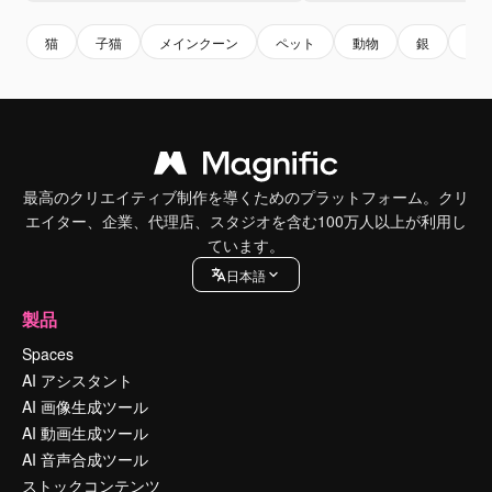
猫
子猫
メインクーン
ペット
動物
銀
ス
最高のクリエイティブ制作を導くためのプラットフォーム。クリ
エイター、企業、代理店、スタジオを含む100万人以上が利用し
ています。
日本語
製品
Spaces
AI アシスタント
AI 画像生成ツール
AI 動画生成ツール
AI 音声合成ツール
ストックコンテンツ