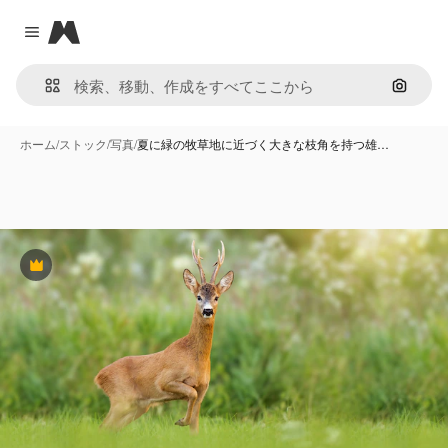
Magnific
Close menu
画像で
ホーム
/
ストック
/
写真
/
夏に緑の牧草地に近づく大きな枝角を持つ雄…
Premium