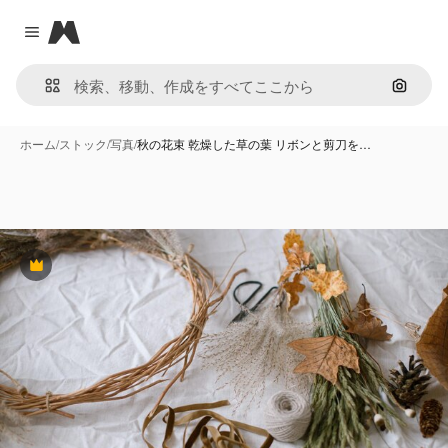
Magnific
Close menu
画像で
ホーム
/
ストック
/
写真
/
秋の花束 乾燥した草の葉 リボンと剪刀を…
Premium