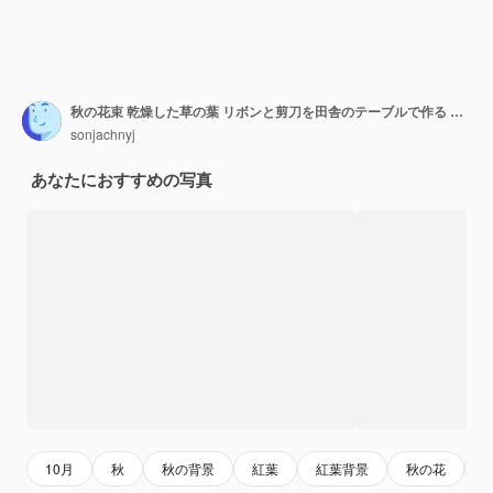
秋の花束 乾燥した草の葉 リボンと剪刀を田舎のテーブルで作る 秋の装飾と家でのアレンジの詳細 感謝祭とハロウィーン
sonjachnyj
あなたにおすすめの写真
10月
秋
秋の背景
紅葉
紅葉背景
秋の花
1