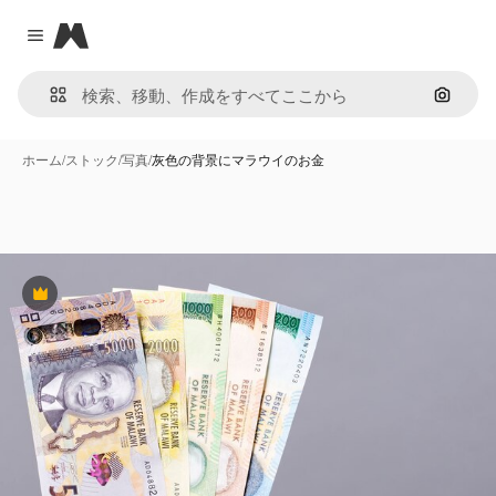
Magnific
Close menu
画像で
ホーム
/
ストック
/
写真
/
灰色の背景にマラウイのお金
Premium